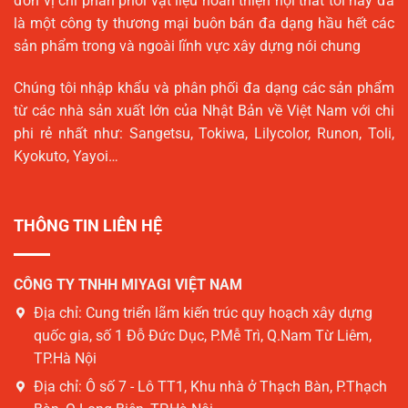
đơn vị chỉ phân phối vật liệu hoàn thiện nội thất tới nay đã
là một công ty thương mại buôn bán đa dạng hầu hết các
sản phẩm trong và ngoài lĩnh vực xây dựng nói chung
Chúng tôi nhập khẩu và phân phối đa dạng các sản phẩm
từ các nhà sản xuất lớn của Nhật Bản về Việt Nam với chi
phi rẻ nhất như: Sangetsu, Tokiwa, Lilycolor, Runon, Toli,
Kyokuto, Yayoi…
THÔNG TIN LIÊN HỆ
CÔNG TY TNHH MIYAGI VIỆT NAM
Địa chỉ:
Cung triển lãm kiến trúc quy hoạch xây dựng
quốc gia, số 1 Đỗ Đức Dục, P.Mễ Trì, Q.Nam Từ Liêm,
TP.Hà Nội
Địa chỉ:
Ô số 7 - Lô TT1, Khu nhà ở Thạch Bàn, P.Thạch