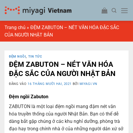
Bỏ
qua
nội
dung
Trang chủ
»
ĐỆM ZABUTON – NÉT VĂN HÓA ĐẶC SẮC
CỦA NGƯỜI NHẬT BẢN
ĐỆM NGỒI
,
TIN TỨC
ĐỆM ZABUTON – NÉT VĂN HÓA
ĐẶC SẮC CỦA NGƯỜI NHẬT BẢN
ĐĂNG VÀO
16 THÁNG MƯỜI HAI, 2021
BỞI
MIYAGI.VN
Đệm ngồi Zabuton
ZABUTON là một loại đệm ngồi mang đậm nét văn
hóa truyền thống của người Nhật Bản. Bạn có thể dễ
dàng bắt gặp chúng ở các khu nghỉ dưỡng, phòng trà
đạo hay trong chính nhà ở của những người dân xứ sở