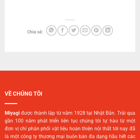
Chia sẻ:
VỀ CHÚNG TÔI
Miyagi
được thành lập từ năm 1928 tại Nhật Bản. Trải qua
gần 100 năm phát triển liên tục chúng tôi tự hào từ một
đơn vị chỉ phân phối vật liệu hoàn thiện nội thất tới nay đã
là một công ty thương mại buôn bán đa dạng hầu hết các