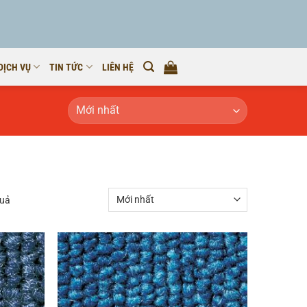
DỊCH VỤ
TIN TỨC
LIÊN HỆ
quả