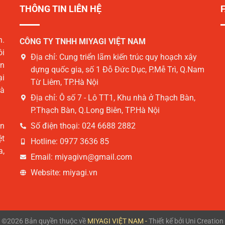
THÔNG TIN LIÊN HỆ
n.
CÔNG TY TNHH MIYAGI VIỆT NAM
ôi
Địa chỉ:
Cung triển lãm kiến trúc quy hoạch xây
àn
dựng quốc gia, số 1 Đỗ Đức Dục, P.Mễ Trì, Q.Nam
ại
Từ Liêm, TP.Hà Nội
và
Địa chỉ:
Ô số 7 - Lô TT1, Khu nhà ở Thạch Bàn,
P.Thạch Bàn, Q.Long Biên, TP.Hà Nội
ản
Số điện thoại:
024 6688 2882
ệt
Hotline:
0977 3636 85
a,
Email:
miyagivn@gmail.com
Website:
miyagi.vn
©2026 Bản quyền thuộc về
MIYAGI VIỆT NAM
-
Thiết kế
bởi
Uni Creation