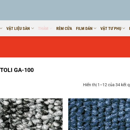
VẬT LIỆU SÀN
THẢM
RÈM CỬA
FILM DÁN
VẬT TƯ PHỤ
TOLI GA-100
Hiển thị 1–12 của 34 kết 