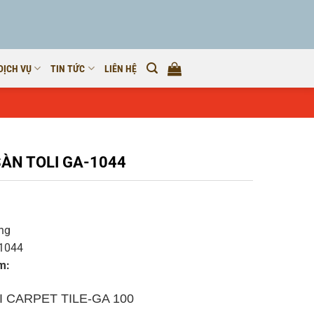
DỊCH VỤ
TIN TỨC
LIÊN HỆ
ÀN TOLI GA-1044
àng
1044
m:
I CARPET TILE-GA 100