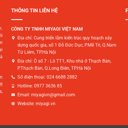
THÔNG TIN LIÊN HỆ
n.
CÔNG TY TNHH MIYAGI VIỆT NAM
ôi
Địa chỉ:
Cung triển lãm kiến trúc quy hoạch xây
àn
dựng quốc gia, số 1 Đỗ Đức Dục, P.Mễ Trì, Q.Nam
ại
Từ Liêm, TP.Hà Nội
và
Địa chỉ:
Ô số 7 - Lô TT1, Khu nhà ở Thạch Bàn,
P.Thạch Bàn, Q.Long Biên, TP.Hà Nội
ản
Số điện thoại:
024 6688 2882
ệt
Hotline:
0977 3636 85
a,
Email:
miyagivn@gmail.com
Website:
miyagi.vn