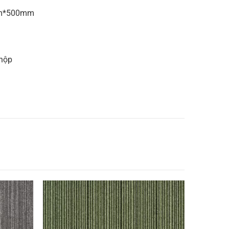
mm*500mm
/hộp