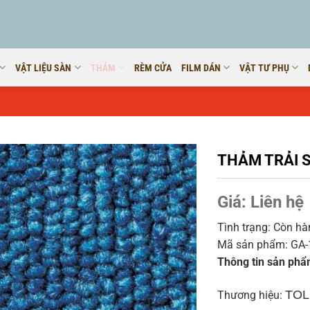
VẬT LIỆU SÀN
THẢM
RÈM CỬA
FILM DÁN
VẬT TƯ PHỤ
THẢM TRẢI S
Giá:
Liên hệ
Tình trạng: Còn h
Mã sản phẩm: GA-
Thông tin sản phẩ
TOL
Thương hiệu: