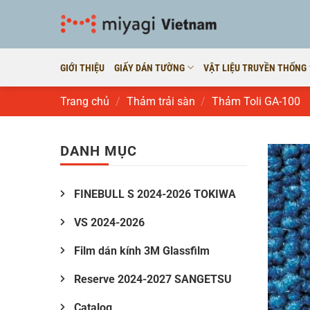
Bỏ
qua
nội
dung
GIỚI THIỆU
GIẤY DÁN TƯỜNG
VẬT LIỆU TRUYỀN THỐNG
Trang chủ
/
Thảm trải sàn
/
Thảm Toli GA-100
DANH MỤC
FINEBULL S 2024-2026 TOKIWA
VS 2024-2026
Film dán kính 3M Glassfilm
Reserve 2024-2027 SANGETSU
Catalog