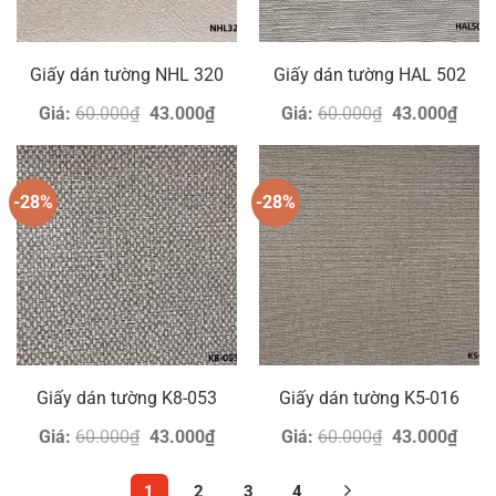
Giấy dán tường NHL 320
Giấy dán tường HAL 502
Giá
Giá
Giá
Giá
Giá:
60.000
₫
43.000
₫
Giá:
60.000
₫
43.000
₫
gốc
hiện
gốc
hiện
là:
tại
là:
tại
60.000₫.
là:
60.000₫.
là:
43.000₫.
43.0
-28%
-28%
Giấy dán tường K8-053
Giấy dán tường K5-016
Giá
Giá
Giá
Giá
Giá:
60.000
₫
43.000
₫
Giá:
60.000
₫
43.000
₫
gốc
hiện
gốc
hiện
là:
tại
là:
tại
60.000₫.
là:
60.000₫.
là:
1
2
3
4