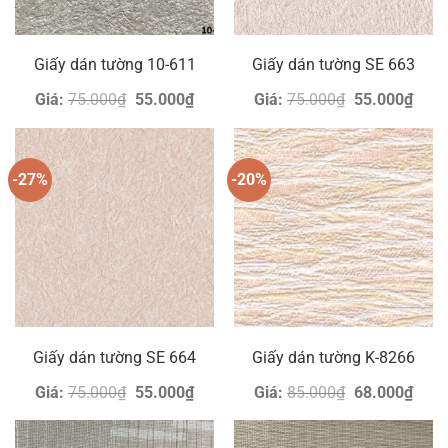
Giấy dán tường 10-611
Giấy dán tường SE 663
Giá
Giá
Giá
Giá
Giá:
75.000
₫
55.000
₫
Giá:
75.000
₫
55.000
₫
gốc
hiện
gốc
hiện
là:
tại
là:
tại
75.000₫.
là:
75.000₫.
là:
55.000₫.
55.0
-27%
-20%
Giấy dán tường SE 664
Giấy dán tường K-8266
Giá
Giá
Giá
Giá
Giá:
75.000
₫
55.000
₫
Giá:
85.000
₫
68.000
₫
gốc
hiện
gốc
hiện
là:
tại
là:
tại
75.000₫.
là:
85.000₫.
là: