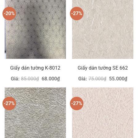
-20%
-27%
Giấy dán tường K-8012
Giấy dán tường SE 662
Giá
Giá
Giá
Giá
Giá:
85.000
₫
68.000
₫
Giá:
75.000
₫
55.000
₫
gốc
hiện
gốc
hiện
là:
tại
là:
tại
85.000₫.
là:
75.000₫.
là:
68.000₫.
55.0
-27%
-27%