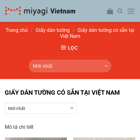
Bỏ
qua
nội
dung
Trang chủ
/
Giấy dán tường
/
Giấy dán tường có sẵn tại
Việt Nam
LỌC
GIẤY DÁN TƯỜNG CÓ SẴN TẠI VIỆT NAM
Mô tả chi tiết