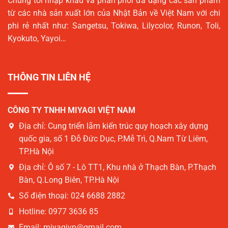
Chúng tôi nhập khẩu và phân phối đa dạng các sản phẩm
từ các nhà sản xuất lớn của Nhật Bản về Việt Nam với chi
phi rẻ nhất như: Sangetsu, Tokiwa, Lilycolor, Runon, Toli,
Kyokuto, Yayoi…
THÔNG TIN LIÊN HỆ
CÔNG TY TNHH MIYAGI VIỆT NAM
Địa chỉ:
Cung triển lãm kiến trúc quy hoạch xây dựng
quốc gia, số 1 Đỗ Đức Dục, P.Mễ Trì, Q.Nam Từ Liêm,
TP.Hà Nội
Địa chỉ:
Ô số 7 - Lô TT1, Khu nhà ở Thạch Bàn, P.Thạch
Bàn, Q.Long Biên, TP.Hà Nội
Số điện thoại:
024 6688 2882
Hotline:
0977 3636 85
Email:
miyagivn@gmail.com