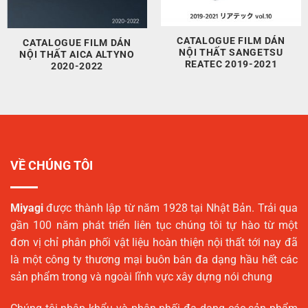
CATALOGUE FILM DÁN
CATALOGUE FILM DÁN
NỘI THẤT SANGETSU
NỘI THẤT AICA ALTYNO
REATEC 2019-2021
2020-2022
VỀ CHÚNG TÔI
Miyagi
được thành lập từ năm 1928 tại Nhật Bản. Trải qua
gần 100 năm phát triển liên tục chúng tôi tự hào từ một
đơn vị chỉ phân phối vật liệu hoàn thiện nội thất tới nay đã
là một công ty thương mại buôn bán đa dạng hầu hết các
sản phẩm trong và ngoài lĩnh vực xây dựng nói chung