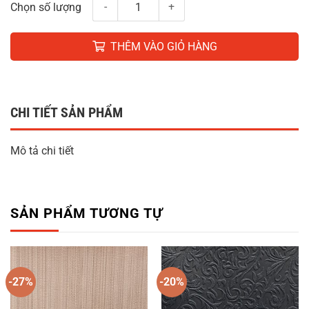
Giấy dán tường K-8087 số lượng
Chọn số lượng
THÊM VÀO GIỎ HÀNG
CHI TIẾT SẢN PHẨM
Mô tả chi tiết
SẢN PHẨM TƯƠNG TỰ
-27%
-20%