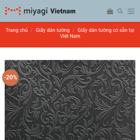
Bỏ
qua
nội
dung
Trang chủ
/
Giấy dán tường
/
Giấy dán tường có sẵn tại
Việt Nam
-20%