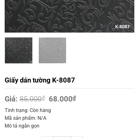
Giấy dán tường K-8087
Giá
Giá
Giá:
85.000
₫
68.000
₫
gốc
hiện
Tình trạng: Còn hàng
là:
tại
Mã sản phẩm: N/A
85.000₫.
là:
Mô tả ngắn gọn
68.000₫.