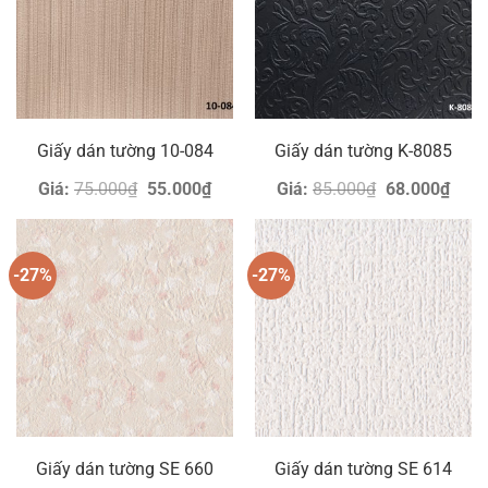
Giấy dán tường 10-084
Giấy dán tường K-8085
Giá
Giá
Giá
Giá
Giá:
75.000
₫
55.000
₫
Giá:
85.000
₫
68.000
₫
gốc
hiện
gốc
hiện
là:
tại
là:
tại
75.000₫.
là:
85.000₫.
là:
55.000₫.
68.0
-27%
-27%
Giấy dán tường SE 660
Giấy dán tường SE 614