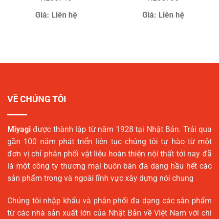
Giá:
Liên hệ
Giá:
Liên hệ
VỀ CHÚNG TÔI
Miyagi
được thành lập từ năm 1928 tại Nhật Bản. Trải qua
gần 100 năm phát triển liên tục chúng tôi tự hào từ một
đơn vị chỉ phân phối vật liệu hoàn thiện nội thất tới nay đã
là một công ty thương mại buôn bán đa dạng hầu hết các
sản phẩm trong và ngoài lĩnh vực xây dựng nói chung
Chúng tôi nhập khẩu và phân phối đa dạng các sản phẩm
từ các nhà sản xuất lớn của Nhật Bản về Việt Nam với chi