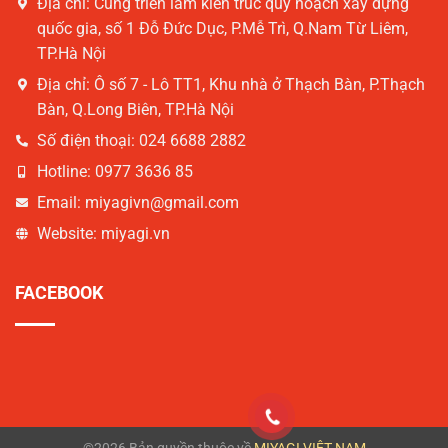
Địa chỉ:
Cung triển lãm kiến trúc quy hoạch xây dựng
quốc gia, số 1 Đỗ Đức Dục, P.Mễ Trì, Q.Nam Từ Liêm,
TP.Hà Nội
Địa chỉ:
Ô số 7 - Lô TT1, Khu nhà ở Thạch Bàn, P.Thạch
Bàn, Q.Long Biên, TP.Hà Nội
Số điện thoại:
024 6688 2882
Hotline:
0977 3636 85
Email:
miyagivn@gmail.com
Website:
miyagi.vn
FACEBOOK