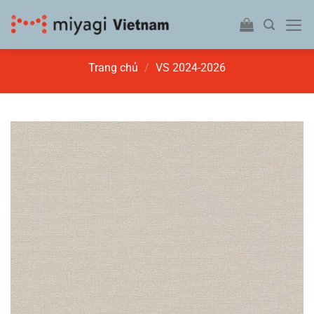
Bỏ
qua
nội
dung
Trang chủ
/
VS 2024-2026