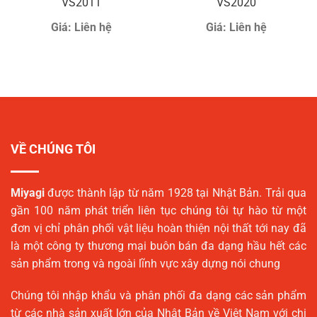
VS2011
VS2020
Giá:
Liên hệ
Giá:
Liên hệ
VỀ CHÚNG TÔI
Miyagi
được thành lập từ năm 1928 tại Nhật Bản. Trải qua
gần 100 năm phát triển liên tục chúng tôi tự hào từ một
đơn vị chỉ phân phối vật liệu hoàn thiện nội thất tới nay đã
là một công ty thương mại buôn bán đa dạng hầu hết các
sản phẩm trong và ngoài lĩnh vực xây dựng nói chung
Chúng tôi nhập khẩu và phân phối đa dạng các sản phẩm
từ các nhà sản xuất lớn của Nhật Bản về Việt Nam với chi