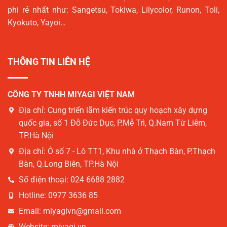
phi rẻ nhất như: Sangetsu, Tokiwa, Lilycolor, Runon, Toli,
Kyokuto, Yayoi…
THÔNG TIN LIÊN HỆ
CÔNG TY TNHH MIYAGI VIỆT NAM
Địa chỉ:
Cung triển lãm kiến trúc quy hoạch xây dựng
quốc gia, số 1 Đỗ Đức Dục, P.Mễ Trì, Q.Nam Từ Liêm,
TP.Hà Nội
Địa chỉ:
Ô số 7 - Lô TT1, Khu nhà ở Thạch Bàn, P.Thạch
Bàn, Q.Long Biên, TP.Hà Nội
Số điện thoại:
024 6688 2882
Hotline:
0977 3636 85
Email:
miyagivn@gmail.com
Website:
miyagi.vn